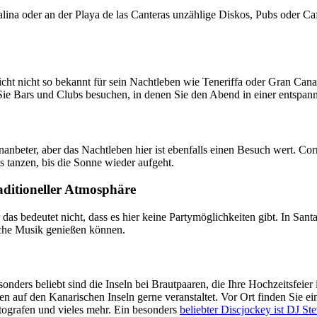
alina oder an der Playa de las Canteras unzählige Diskos, Pubs oder Ca
eicht nicht so bekannt für sein Nachtleben wie Teneriffa oder Gran Canar
ie Bars und Clubs besuchen, in denen Sie den Abend in einer entspan
enanbeter, aber das Nachtleben hier ist ebenfalls einen Besuch wert. Co
s tanzen, bis die Sonne wieder aufgeht.
ditioneller Atmosphäre
das bedeutet nicht, dass es hier keine Partymöglichkeiten gibt. In Sa
sche Musik genießen können.
 Besonders beliebt sind die Inseln bei Brautpaaren, die Ihre Hochzeits
 auf den Kanarischen Inseln gerne veranstaltet. Vor Ort finden Sie ei
tografen und vieles mehr. Ein besonders
beliebter Discjockey ist DJ Ste