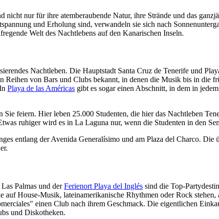
sind nicht nur für ihre atemberaubende Natur, ihre Strände und das ga
ntspannung und Erholung sind, verwandeln sie sich nach Sonnenuntergan
ufregende Welt des Nachtlebens auf den Kanarischen Inseln.
pulsierendes Nachtleben. Die Hauptstadt Santa Cruz de Tenerife und Pla
osen Reihen von Bars und Clubs bekannt, in denen die Musik bis in die 
In
Playa de las Américas
gibt es sogar einen Abschnitt, in dem in jede
 Sie feiern. Hier leben 25.000 Studenten, die hier das Nachtleben Ten
twas ruhiger wird es in La Laguna nur, wenn die Studenten in den Seme
ges entlang der Avenida Generalísimo und am Plaza del Charco. Die übe
er.
t Las Palmas und der
Ferienort Playa del Inglés
sind die Top-Partydestin
 auf House-Musik, lateinamerikanische Rhythmen oder Rock stehen, auf
rciales" einen Club nach ihrem Geschmack. Die eigentlichen Einkauf
ubs und Diskotheken.