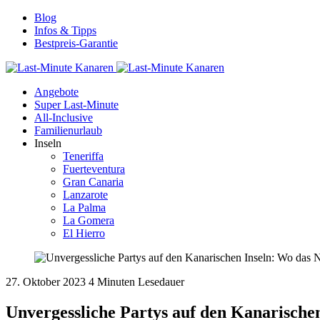
Blog
Infos & Tipps
Bestpreis-Garantie
Angebote
Super Last-Minute
All-Inclusive
Familienurlaub
Inseln
Teneriffa
Fuerteventura
Gran Canaria
Lanzarote
La Palma
La Gomera
El Hierro
27. Oktober 2023
4 Minuten Lesedauer
Unvergessliche Partys auf den Kanarische