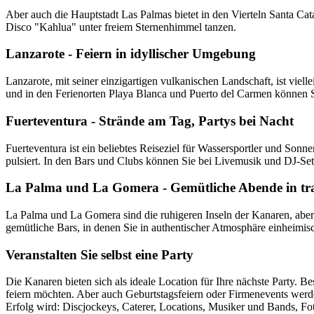
Aber auch die Hauptstadt Las Palmas bietet in den Vierteln Santa Cat
Disco "Kahlua" unter freiem Sternenhimmel tanzen.
Lanzarote - Feiern in idyllischer Umgebung
Lanzarote, mit seiner einzigartigen vulkanischen Landschaft, ist viell
und in den Ferienorten Playa Blanca und Puerto del Carmen können S
Fuerteventura - Strände am Tag, Partys bei Nacht
Fuerteventura ist ein beliebtes Reiseziel für Wassersportler und Sonn
pulsiert. In den Bars und Clubs können Sie bei Livemusik und DJ-Set
La Palma und La Gomera - Gemütliche Abende in tra
La Palma und La Gomera sind die ruhigeren Inseln der Kanaren, aber 
gemütliche Bars, in denen Sie in authentischer Atmosphäre einheimi
Veranstalten Sie selbst eine Party
Die Kanaren bieten sich als ideale Location für Ihre nächste Party.
feiern möchten. Aber auch Geburtstagsfeiern oder Firmenevents werden
Erfolg wird: Discjockeys, Caterer, Locations, Musiker und Bands, Fo