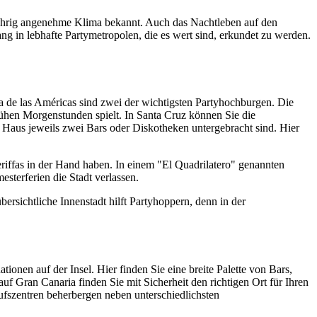
nzjährig angenehme Klima bekannt. Auch das Nachtleben auf den
g in lebhafte Partymetropolen, die es wert sind, erkundet zu werden.
ya de las Américas sind zwei der wichtigsten Partyhochburgen. Die
frühen Morgenstunden spielt. In Santa Cruz können Sie die
m Haus jeweils zwei Bars oder Diskotheken untergebracht sind. Hier
eriffas in der Hand haben. In einem "El Quadrilatero" genannten
sterferien die Stadt verlassen.
rsichtliche Innenstadt hilft Partyhoppern, denn in der
ationen auf der Insel. Hier finden Sie eine breite Palette von Bars,
 Gran Canaria finden Sie mit Sicherheit den richtigen Ort für Ihren
szentren beherbergen neben unterschiedlichsten