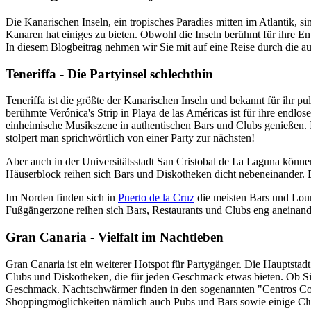
Die Kanarischen Inseln, ein tropisches Paradies mitten im Atlantik, 
Kanaren hat einiges zu bieten. Obwohl die Inseln berühmt für ihre E
In diesem Blogbeitrag nehmen wir Sie mit auf eine Reise durch die a
Teneriffa - Die Partyinsel schlechthin
Teneriffa ist die größte der Kanarischen Inseln und bekannt für ihr 
berühmte Verónica's Strip in Playa de las Américas ist für ihre endl
einheimische Musikszene in authentischen Bars und Clubs genießen. 
stolpert man sprichwörtlich von einer Party zur nächsten!
Aber auch in der Universitätsstadt San Cristobal de La Laguna können
Häuserblock reihen sich Bars und Diskotheken dicht nebeneinander. E
Im Norden finden sich in
Puerto de la Cruz
die meisten Bars und Loun
Fußgängerzone reihen sich Bars, Restaurants und Clubs eng aneinand
Gran Canaria - Vielfalt im Nachtleben
Gran Canaria ist ein weiterer Hotspot für Partygänger. Die Hauptstad
Clubs und Diskotheken, die für jeden Geschmack etwas bieten. Ob Sie
Geschmack. Nachtschwärmer finden in den sogenannten "Centros Come
Shoppingmöglichkeiten nämlich auch Pubs und Bars sowie einige Cl