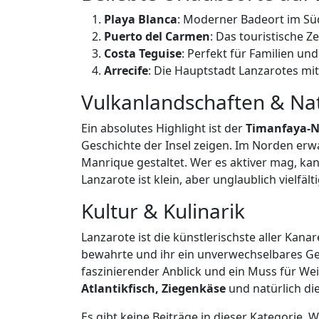
Playa Blanca
: Moderner Badeort im Süd
Puerto del Carmen
: Das touristische 
Costa Teguise
: Perfekt für Familien un
Arrecife
: Die Hauptstadt Lanzarotes mi
Vulkanlandschaften & N
Ein absolutes Highlight ist der
Timanfaya-N
Geschichte der Insel zeigen. Im Norden er
Manrique gestaltet. Wer es aktiver mag, ka
Lanzarote ist klein, aber unglaublich vielfälti
Kultur & Kulinarik
Lanzarote ist die künstlerischste aller Kana
bewahrte und ihr ein unverwechselbares Ge
faszinierender Anblick und ein Muss für We
Atlantikfisch, Ziegenkäse
und natürlich di
Es gibt keine Beiträge in dieser Kategorie