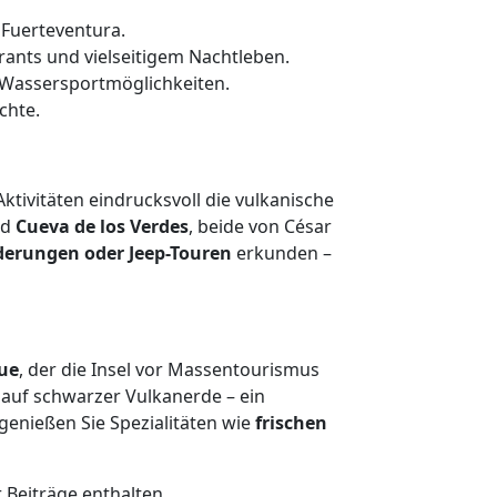
 Fuerteventura.
rants und vielseitigem Nachtleben.
he Wassersportmöglichkeiten.
chte.
tivitäten eindrucksvoll die vulkanische
nd
Cueva de los Verdes
, beide von César
erungen oder Jeep-Touren
erkunden –
ue
, der die Insel vor Massentourismus
uf schwarzer Vulkanerde – ein
genießen Sie Spezialitäten wie
frischen
 Beiträge enthalten.