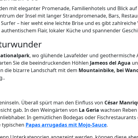
en mit eleganter Promenade, Familienhotels und Blick auf
Zentrum der Insel mit langer Strandpromenade, Bars, Restau
d Surfer – hier weht eine leichte Brise und es gibt zahlreic
t authentischem Flair, lokaler Küche und spannender Geschi
aturwunder
ationalpark
, wo glühende Lavafelder und geothermische Ak
warten Sie die beeindruckenden Höhlen
Jameos del Agua
u
nn die bizarre Landschaft mit dem
Mountainbike, bei Wand
g..
reninseln. Überall spürt man den Einfluss von
César Manriq
sicht gab. In den Weingärten von
La Geria
wachsen Reben a
inliebhaber. In gemütlichen Bodegas oder Fischrestaurants 
e typischen
Papas arrugadas mit Mojo-Sauce
.
. Wenn Unterkategorien angezeigt werden, können diese aber