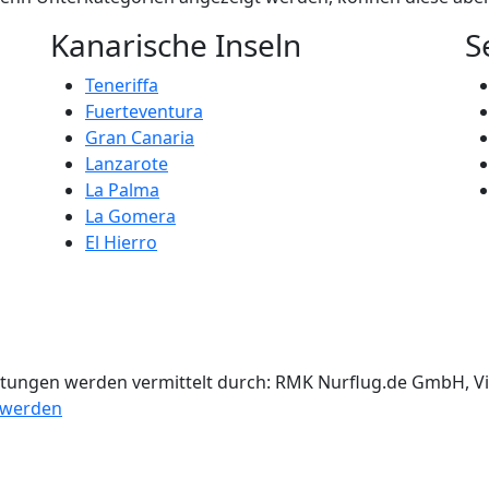
Kanarische Inseln
S
Teneriffa
Fuerteventura
Gran Canaria
Lanzarote
La Palma
La Gomera
El Hierro
stungen werden vermittelt durch: RMK Nurflug.de GmbH, Vil
r werden