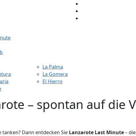
inute
ub
La Palma
ntura
La Gomera
aria
El Hierro
e
rote – spontan auf die V
ne tanken? Dann entdecken Sie
Lanzarote Last Minute
– die