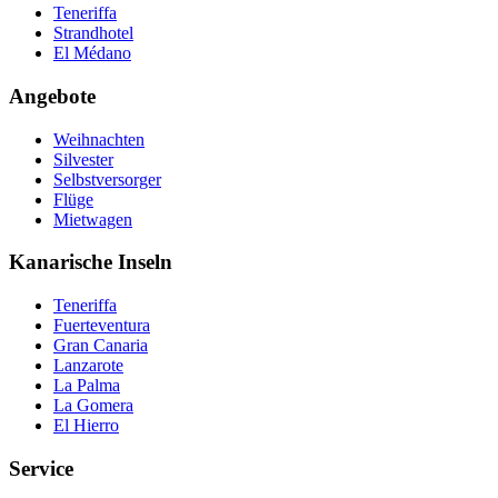
Teneriffa
Strandhotel
El Médano
Angebote
Weihnachten
Silvester
Selbstversorger
Flüge
Mietwagen
Kanarische Inseln
Teneriffa
Fuerteventura
Gran Canaria
Lanzarote
La Palma
La Gomera
El Hierro
Service