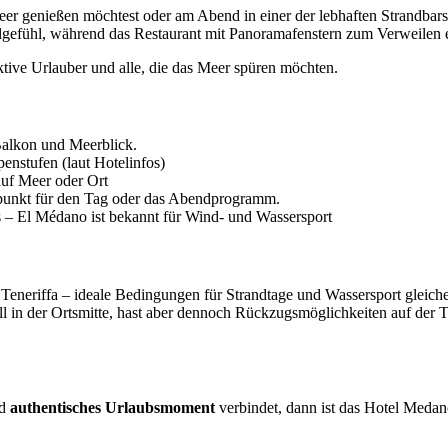
er genießen möchtest oder am Abend in einer der lebhaften Strandbars
efühl, während das Restaurant mit Panoramafenstern zum Verweilen e
ktive Urlauber und alle, die das Meer spüren möchten.
Balkon und Meerblick.
enstufen (laut Hotelinfos)
auf Meer oder Ort
spunkt für den Tag oder das Abendprogramm.
 – El Médano ist bekannt für Wind- und Wassersport
Teneriffa – ideale Bedingungen für Strandtage und Wassersport gleiche
in der Ortsmitte, hast aber dennoch Rückzugsmöglichkeiten auf der Ter
d
authentisches Urlaubsmoment
verbindet, dann ist das Hotel Medan