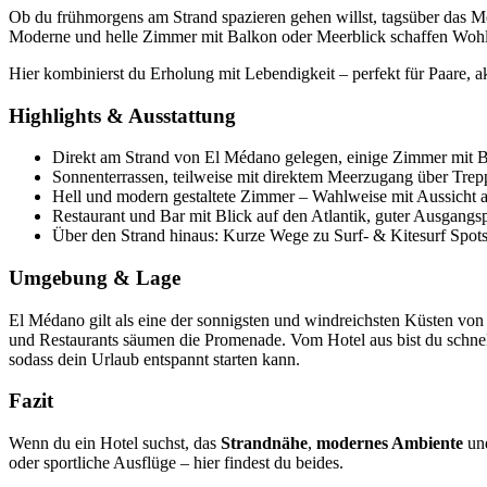
Ob du frühmorgens am Strand spazieren gehen willst, tagsüber das Me
Moderne und helle Zimmer mit Balkon oder Meerblick schaffen Wohlg
Hier kombinierst du Erholung mit Lebendigkeit – perfekt für Paare, a
Highlights & Ausstattung
Direkt am Strand von El Médano gelegen, einige Zimmer mit 
Sonnenterrassen, teilweise mit direktem Meerzugang über Trepp
Hell und modern gestaltete Zimmer – Wahlweise mit Aussicht 
Restaurant und Bar mit Blick auf den Atlantik, guter Ausgang
Über den Strand hinaus: Kurze Wege zu Surf- & Kitesurf Spots
Umgebung & Lage
El Médano gilt als eine der sonnigsten und windreichsten Küsten von 
und Restaurants säumen die Promenade. Vom Hotel aus bist du schnell 
sodass dein Urlaub entspannt starten kann.
Fazit
Wenn du ein Hotel suchst, das
Strandnähe
,
modernes Ambiente
un
oder sportliche Ausflüge – hier findest du beides.