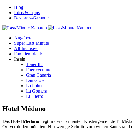
Blog
Infos & Tipps
Bestpreis-Garantie
Angebote
Super Last-Minute
All-Inclusive
Familienurlaub
Inseln
Teneriffa
Fuerteventura
Gran Canaria
Lanzarote
La Palma
La Gomera
El Hierro
Hotel Médano
Das
Hotel Medano
liegt in der charmanten Küsten­gemeinde El Mé
Ort verbinden möchten. Nur wenige Schritte vom weiten Sandstrand e